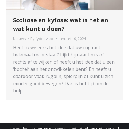
Scoliose en kyfose: wat is het en
wat kunt u doen?
Nieuws
By
fydeevitae
januari 10, 2024
Heeft u weleens het idee dat uw rug niet
helemaal recht staat? Lijkt hij naar links of
rechts af te wijken of heeft u het idee dat u een
‘bochel’ aan het ontwikkelen bent? En heeft u
daardoor vaak rugpijn, spierpijn of kunt u zich
minder goed bewegen? Dan is het tijd om de
hulp…
Gezondheidscentrum Boeimeer - Onderdeel van
Fydee Vitae
|