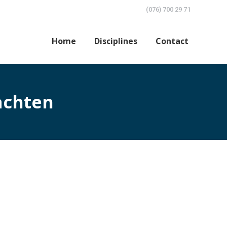
(076) 700 29 71
Home
Disciplines
Contact
achten