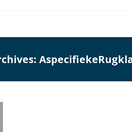
rchives:
AspecifiekeRugkl